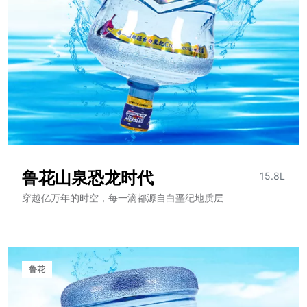
鲁花山泉恐龙时代
15.8L
穿越亿万年的时空，每一滴都源自白垩纪地质层
鲁花